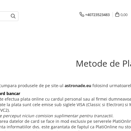
+40723523483
0,00
Metode de Pl
 cumpara produsele de pe site-ul
astronade.eu
folosind urmatoarel
ard bancar
te efectua plata online cu cardul personal sau al firmei dumneavoas
ate la plata sunt cele emise sub siglele VISA (Classic si Electron) 
VC2).
e perceput niciun comision suplimentar pentru tranzactii.
area datelor de card se face in mod exclusiv pe serverele PlatiOnli
ta informatiilor dvs. este garantata de faptul ca PlatiOnline nu sto