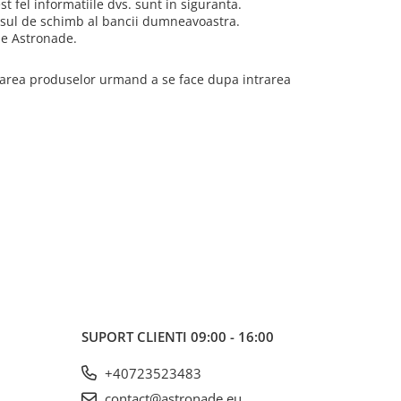
t fel informatiile dvs. sunt in siguranta.
 cursul de schimb al bancii dumneavoastra.
le Astronade.
ivrarea produselor urmand a se face dupa intrarea
SUPORT CLIENTI
09:00 - 16:00
+40723523483
contact@astronade.eu