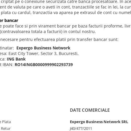
 criptat pe o conexiune securizata catre banca procesatoare. In aces
ent de valuta pe care o aveti in cont, tranzactiile se fac in lei, la
 plata cu cardul, tranzactia va aparea pe extrasul de cont cu nume
er bancar
se poate face si prin virament bancar pe baza facturii proforme, l
contravaloarea totala a facturii) in contul nostru.
 necesare pentru efectuarea platii prin transfer bancar sunt:
tinatar:
Expergo Business Network
esa: East City Tower, Sector 3, Bucuresti,
ca:
ING Bank
t IBAN:
RO14INGB0000999902293739
DATE COMERCIALE
 Plata
Expergo Business Network SRL
e Retur
J40/477/2011